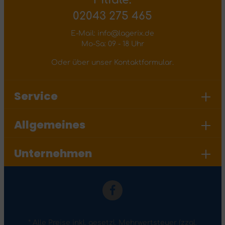
Filiale:
02043 275 465
E-Mail: info@lagerix.de
Mo-Sa: 09 - 18 Uhr
Oder über unser
Kontaktformular
.
Service
Allgemeines
Unternehmen
* Alle Preise inkl. gesetzl. Mehrwertsteuer (zzgl.