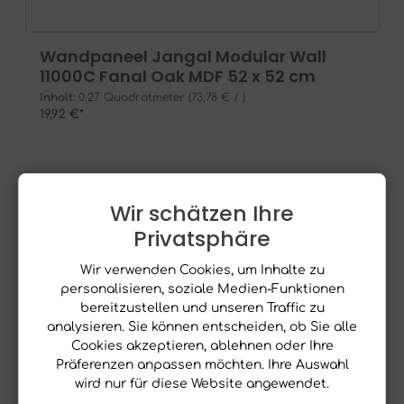
Wandpaneel Jangal Modular Wall
11000C Fanal Oak MDF 52 x 52 cm
Inhalt:
0.27 Quadratmeter
(73,78 € / )
19,92 €*
mehr entdecken ....
Wir schätzen Ihre
Privatsphäre
Wir verwenden Cookies, um Inhalte zu
personalisieren, soziale Medien-Funktionen
Real Stone
bereitzustellen und unseren Traffic zu
analysieren. Sie können entscheiden, ob Sie alle
Cookies akzeptieren, ablehnen oder Ihre
Präferenzen anpassen möchten. Ihre Auswahl
wird nur für diese Website angewendet.