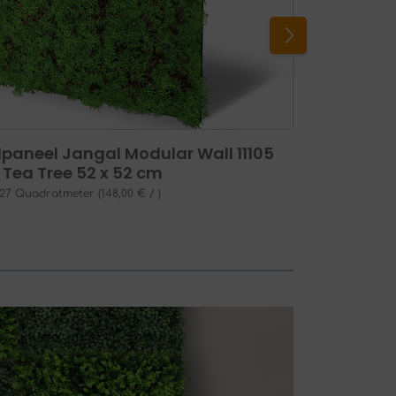
aneel Jangal Modular Wall 11105
 Tea Tree 52 x 52 cm
.27 Quadratmeter
(148,00 € / )