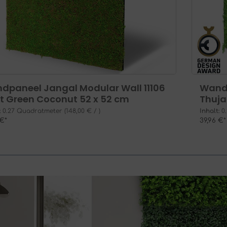
dpaneel Jangal Modular Wall 11106
Wandp
ht Green Coconut 52 x 52 cm
Thuja
:
0.27 Quadratmeter
(148,00 € / )
Inhalt:
0
 €*
39,96 €*