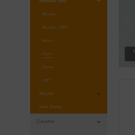
Modular Wall
Akustik
Akustik - MDF
Moos
Flora
Stone
rPET
Akustik
Real Stone
Zubehör