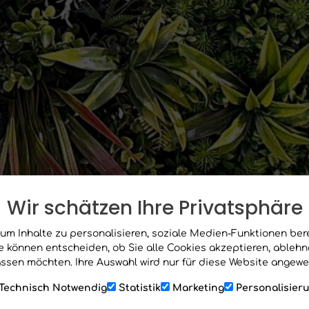
Wir schätzen Ihre Privatsphäre
um Inhalte zu personalisieren, soziale Medien-Funktionen ber
Sie können entscheiden, ob Sie alle Cookies akzeptieren, ableh
ssen möchten. Ihre Auswahl wird nur für diese Website angewe
Technisch Notwendig
Statistik
Marketing
Personalisier