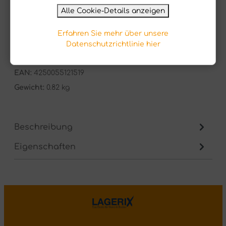
Alle Cookie-Details anzeigen
Muster in den Warenkorb
Erfahren Sie mehr über unsere
Datenschutzrichtlinie hier
Produktnummer:
11305A-0101
EAN:
4250055121519
Gewicht:
0.82 kg
Beschreibung
Eigenschaften