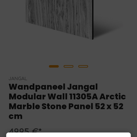
JANGAL
Wandpaneel Jangal
Modular Wall 11305A Arctic
Marble Stone Panel 52 x 52
cm
49,95 €*