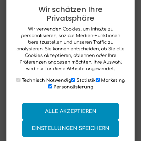
Inhalt:
0.27 m²
(185,00 €* / m²)
Wir schätzen Ihre
Privatsphäre
Preise inkl. MwSt. zzgl. Versandkosten
Wir verwenden Cookies, um Inhalte zu
versandfertig, Lieferzeit ca. 3 - 6 Werktage
personalisieren, soziale Medien-Funktionen
bereitzustellen und unseren Traffic zu
6 Stück online verfügbar
analysieren. Sie können entscheiden, ob Sie alle
20 Stück in der Filiale zur Abholung verfügbar
Cookies akzeptieren, ablehnen oder Ihre
Präferenzen anpassen möchten. Ihre Auswahl
Benötigte m²
wird nur für diese Website angewendet.
m²
:
Technisch Notwendig
Statistik
Marketing
Personalisierung
Gesamt:
0 m²
ALLE AKZEPTIEREN
EINSTELLUNGEN SPEICHERN
In den Warenkorb